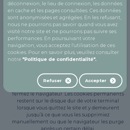
paramétrages concernant les cookies peuvent
déconnexion, le lieu de connexion, les données
être modifiés à tout moment dans les
en cache et les pages consultées. Ces données
conditions décrites ci-dessous. Un cookie est
sont anonymisées et agrégées. En les refusant,
un petit fichier texte transféré sur votre
nous ne pourrons pas savoir quand vous avez
ordinateur, smartphone ou tablette par le biais
visité notre site et ne pourrons pas suivre ses
de votre navigateur Internet. Temporaires
performances. En poursuivant votre
(cookies de session) ou permanents, les cookies
navigation, vous acceptez l'utilisation de ces
sont enregistrés sur le disque dur de votre
cookies. Pour en savoir plus, veuillez consulter
terminal lorsque vous visitez notre site, afin de
notre
"Politique de confidentialité".
permettre à AutoBilan-Systems de vous
reconnaître lors de vos visites ultérieures. Les
cookies de session sont actifs le temps de votre
Refuser
Accepter
visite uniquement et supprimés lorsque vous
fermez le navigateur. Les cookies permanents
restent sur le disque dur de votre terminal
lorsque vous quittez le site et y demeurent
jusqu’à ce que vous les supprimiez
manuellement ou que le navigateur les purge
après un certain délai.