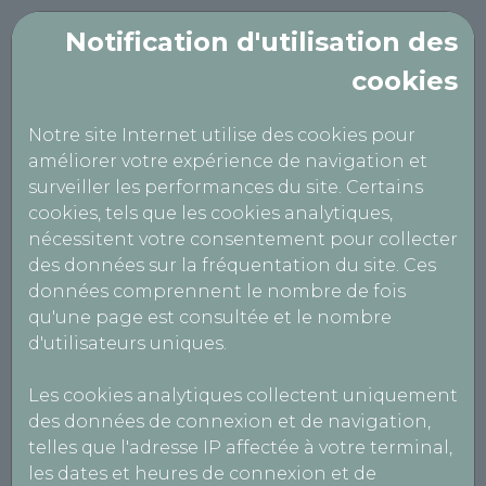
Notification d'utilisation des
cookies
ANC59
Notre site Internet utilise des cookies pour
Cookies et technologies
améliorer votre expérience de navigation et
surveiller les performances du site. Certains
similaires
cookies, tels que les cookies analytiques,
nécessitent votre consentement pour collecter
des données sur la fréquentation du site. Ces
La politique d’utilisation des cookies
données comprennent le nombre de fois
Qu’est-ce que les cookies et comment les gérer
qu'une page est consultée et le nombre
? Lors de la consultation du site, des
d'utilisateurs uniques.
informations relatives à votre navigation sont
ainsi enregistrées dans des fichiers « cookies »
Les cookies analytiques collectent uniquement
installés sur votre terminal, sous réserve de
des données de connexion et de navigation,
votre consentement lors de votre première
telles que l'adresse IP affectée à votre terminal,
consultation du site (bannière cookies). Vos
les dates et heures de connexion et de