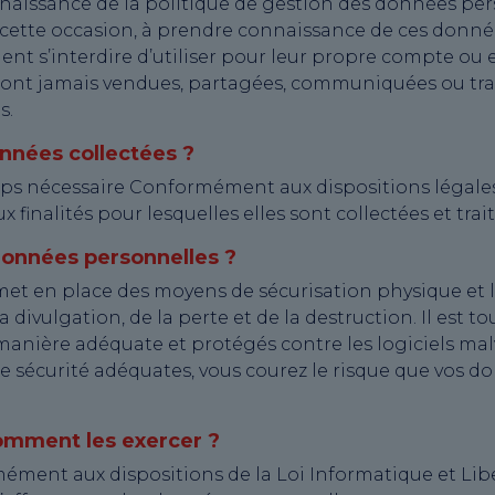
nnaissance de la politique de gestion des données per
à cette occasion, à prendre connaissance de ces donné
ent s’interdire d’utiliser pour leur propre compte ou
ont jamais vendues, partagées, communiquées ou trans
s.
nnées collectées ?
s nécessaire Conformément aux dispositions légales
inalités pour lesquelles elles sont collectées et trait
onnées personnelles ?
et en place des moyens de sécurisation physique et 
 divulgation, de la perte et de la destruction. Il est t
manière adéquate et protégés contre les logiciels malvei
e sécurité adéquates, vous courez le risque que vos d
comment les exercer ?
ément aux dispositions de la Loi Informatique et Lib