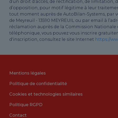
d’un droit d’accès, de rectification, de limitati
d’opposition, pour motif légitime à leur traiteme
tout moment auprès de AutoBilan-Systems, par voie
de Meyreuil - 13590 MEYREUIL ou par email à l’ad
réclamation auprès de la Commission Nationale de
téléphonique, vous pouvez vous inscrire gratuite
d'inscription, consultez le site Internet
https://ww
Mentions légales
Politique de confidentialité
Cookies et technologies similaires
Politique RGPD
Contact