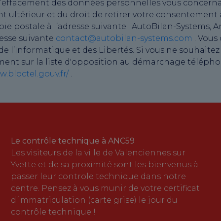
on, d’effacement des données personnelles vous concer
nt ultérieur et du droit de retirer votre consentement
 postale à l’adresse suivante : AutoBilan-Systems, Ar
resse suivante
contact@autobilan-systems.com
. Vous
 l’Informatique et des Libertés. Si vous ne souhaitez
ment sur la liste d'opposition au démarchage téléphon
w.bloctel.gouv.fr/
.
Le contrôle technique à ANC59
Les visiteurs de la ville de Valenciennes sur
Yvette et de sa proximité sont les bienvenus à
passer leur controle technique dans notre
centre. Pensez à vous munir de votre certificat
d'immatriculation (carte grise) le jour du
contrôle technique !