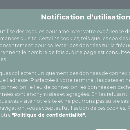
Notification d'utilisati
 utilise des cookies pour améliorer votre expérience d
rmances du site. Certains cookies, tels que les cookies 
consentement pour collecter des données sur la fréque
ennent le nombre de fois qu'une page est consultée
es.
iques collectent uniquement des données de connexi
 le traitement de vos données personnelles effectués à
ue l'adresse IP affectée à votre terminal, les dates et 
e, aux fichiers et aux libertés (dite « Loi Informatique 
connexion, le lieu de connexion, les données en cache
ion des données » (ou « RGDP »). Cette politique décri
nnées sont anonymisées et agrégées. En les refusant
nelles.
us avez visité notre site et ne pourrons pas suivre se
 ?
avigation, vous acceptez l'utilisation de ces cookies. P
notre
"Politique de confidentialité".
rsonnelles dans le strict respect de ces finalités, et 
s portées à votre connaissance et restent strictement 
ivantes :