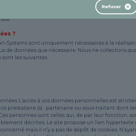
Refuser
ernet
male
tées ?
n-Systems sont uniquement nécessaires à la réalisatio
lus de données que nécessaire. Nous ne collectons q
sont les suivantes :
données L’accès à vos données personnelles est stricte
 prestataire (s) ; partenaire ou sous-traitant dont l
 Ces personnes sont celles qui, de par leur fonction, 
alablement décrites. Le site propose un lien hypertexte
 concerné mais il n’y a pas de dépôt de cookies. N’ayan