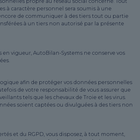
sonnelles propre au réseau social concerné. Tout
es à caractère personnel sera soumis à une
 encore de communiquer à des tiers tout ou partie
férées à un tiers non autorisé par la présente
 en vigueur, AutoBilan-Systems ne conserve vos
ées.
logique afin de protéger vos données personnelles
outefois de votre responsabilité de vous assurer que
llants tels que les chevaux de Troie et les virus.
onnées soient captées ou divulguées à des tiers non
ertés et du RGPD, vous disposez, à tout moment,